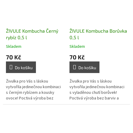
ŽIVULE Kombucha Černý
ŽIVULE Kombucha Borůvka
rybíz 0,5 l
0,5 l
Skladem
Skladem
70 Kč
70 Kč
Do košíku
Do košíku
Živulka pro Vás s láskou
Živulka pro Vás s láskou
vytvořila jedinečnou kombinaci
vytvořila jedinečnou kombinaci
s černým rybízem a kousky
s vyladěnou chutí borůvek!
ovoce! Poctivá výroba bez
Poctivá výroba bez barviv a
barviv a konzervantů, plná
konzervantů, plná probiotik a
probiotik a vitamínů.
vitamínů.