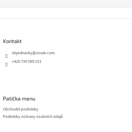
Z
á
p
a
Kontakt
t
objednavky
@
zivule.com
í
+420 730 589 153
Patička menu
Obchodní podmínky
Podmínky ochrany osobních údajů