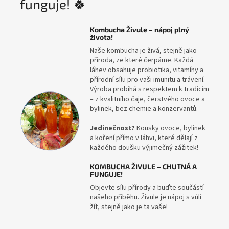
funguje! 🍀
Kombucha Živule – nápoj plný
života!
Naše kombucha je živá, stejně jako
příroda, ze které čerpáme. Každá
láhev obsahuje probiotika, vitamíny a
přírodní sílu pro vaši imunitu a trávení.
Výroba probíhá s respektem k tradicím
– z kvalitního čaje, čerstvého ovoce a
bylinek, bez chemie a konzervantů.
Jedinečnost?
Kousky ovoce, bylinek
a koření přímo v láhvi, které dělají z
každého doušku výjimečný zážitek!
KOMBUCHA ŽIVULE – CHUTNÁ A
FUNGUJE!
Objevte sílu přírody a buďte součástí
našeho příběhu. Živule je nápoj s vůlí
žít, stejně jako je ta vaše!