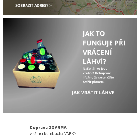
j
e
!
🍀
Doprava ZDARMA
v rámci kombucha VÁRKY