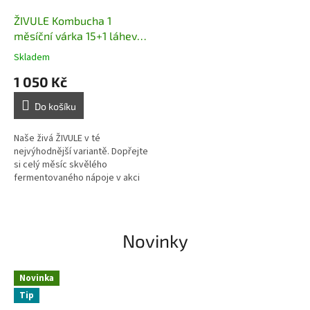
ŽIVULE Kombucha 1
měsíční várka 15+1 láhev
0,5 l
Skladem
1 050 Kč
Do košíku
Naše živá ŽIVULE v té
nejvýhodnější variantě. Dopřejte
si celý měsíc skvělého
fermentovaného nápoje v akci
15+1 láhev ZDARMA.
Novinky
Novinka
Tip