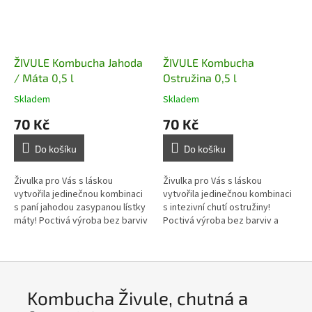
ŽIVULE Kombucha Jahoda
ŽIVULE Kombucha
/ Máta 0,5 l
Ostružina 0,5 l
Skladem
Skladem
70 Kč
70 Kč
Do košíku
Do košíku
Živulka pro Vás s láskou
Živulka pro Vás s láskou
vytvořila jedinečnou kombinaci
vytvořila jedinečnou kombinaci
s paní jahodou zasypanou lístky
s intezivní chutí ostružiny!
máty! Poctivá výroba bez barviv
Poctivá výroba bez barviv a
a konzervantů, plná probiotik a
konzervantů, plná probiotik a
vitamínů.
vitamínů.
Kombucha Živule, chutná a