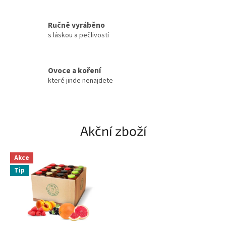
Ručně vyráběno
s láskou a pečlivostí
Ovoce a koření
které jinde nenajdete
Akční zboží
Akce
Tip