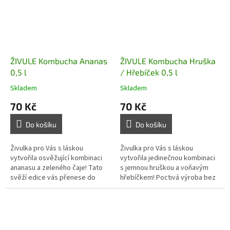
ŽIVULE Kombucha Ananas
ŽIVULE Kombucha Hruška
0,5 l
/ Hřebíček 0,5 l
Skladem
Skladem
70 Kč
70 Kč
Do košíku
Do košíku
Živulka pro Vás s láskou
Živulka pro Vás s láskou
vytvořila osvěžující kombinaci
vytvořila jedinečnou kombinaci
ananasu a zeleného čaje! Tato
s jemnou hruškou a voňavým
svěží edice vás přenese do
hřebíčkem! Poctivá výroba bez
tropů a zároveň dodá tělu
barviv a konzervantů, plná
přirozenou dávku energie a...
probiotik a vitamínů.