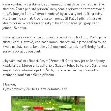
Naše kombuchy vyrábíme bez chemie, přidaných barviv nebo umělých
sladidel. Živule je čistě přírodní, nesycená a přirozeně fermentovaná.
Používáme jen čerstvé ovoce, voňavé bylinky a ty nejlepší suroviny,
které umíme sehnat. A co je na tom nejlepší? Každá příchuť má svůj
vlastní příběh – od hřejivého rakytníku až po osvěžující grep nebo
jemnou švestku.
Jsme srdcaři a věříme, že poctivá práce má svou hodnotu. Proto jsme
zůstali věrní Ostravě, kde naše kombucha vzniká, a jsme hrdí na to, že
Živule nachází cestu ke stále většímu množství lidí, kteří hledají kvalitu,
zdraví a opravdovou chuť.
Díky vám, našim zákazníkům, můžeme dál růst a rozvíjet naše nápady.
Každá láhev, kterou si koupíte, je důkazem toho, že to, co děláme, má
smysl. Tak si otevřete jednu Živuli, užijte si ten šumivý okamžik a
staňte se součástí našeho příběhu.
S láskou,
Tým kombuchy Živule z Ostravy-Koblova 💚