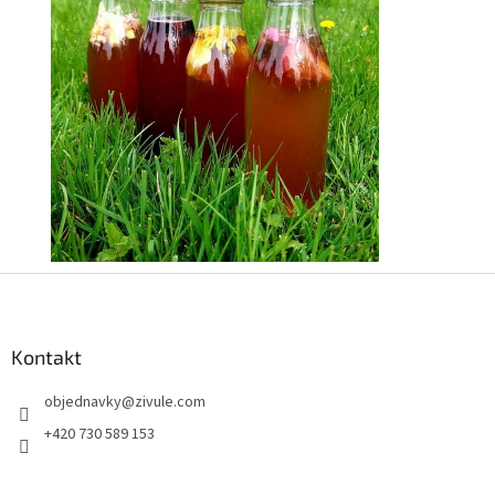
Z
á
p
a
Kontakt
t
objednavky
@
zivule.com
í
+420 730 589 153