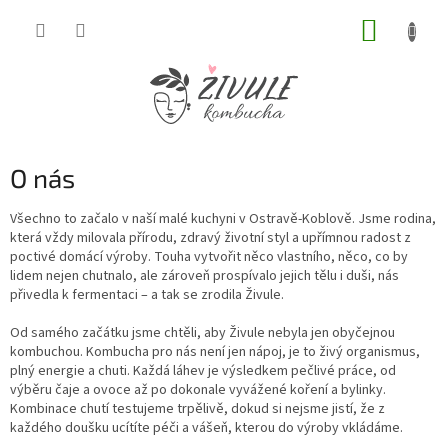
Přejít
NÁKUP
na
obsah
KOŠÍK
O nás
Všechno to začalo v naší malé kuchyni v Ostravě-Koblově. Jsme rodina,
která vždy milovala přírodu, zdravý životní styl a upřímnou radost z
poctivé domácí výroby. Touha vytvořit něco vlastního, něco, co by
lidem nejen chutnalo, ale zároveň prospívalo jejich tělu i duši, nás
přivedla k fermentaci – a tak se zrodila Živule.
Od samého začátku jsme chtěli, aby Živule nebyla jen obyčejnou
kombuchou. Kombucha pro nás není jen nápoj, je to živý organismus,
plný energie a chuti. Každá láhev je výsledkem pečlivé práce, od
výběru čaje a ovoce až po dokonale vyvážené koření a bylinky.
Kombinace chutí testujeme trpělivě, dokud si nejsme jistí, že z
každého doušku ucítíte péči a vášeň, kterou do výroby vkládáme.