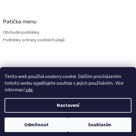
Patička menu
Obchodní podmínky
Podmínky ochrany osobních údajů
Nákupní košík
Tento web používá soubory cookie. Dalším procházením
tohoto webu vyjadřujete souhlas s jejich používáním.. Více
0
KS /
0 KČ
informací
zde
.
Nastavení
Vytvořil Shoptet
Odmítnout
Souhlasím
Copyright 2026
Živule Kombucha
. Všechna práva vyhrazena.
🆕 NOVINKA - DEGUSTAČNÍ BALÍČEK 7 KUSŮ